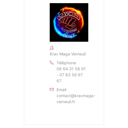
Krav Maga Verneuil
Téléphone
06 64 31 58 91
- 07 83 56 67
67
Email
contact@kravmaga-
verneuil.fr