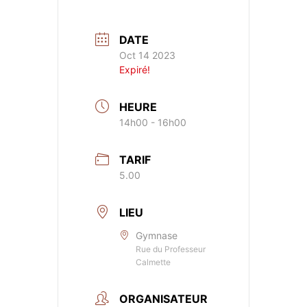
DATE
Oct 14 2023
Expiré!
HEURE
14h00 - 16h00
TARIF
5.00
LIEU
Gymnase
Rue du Professeur
Calmette
ORGANISATEUR