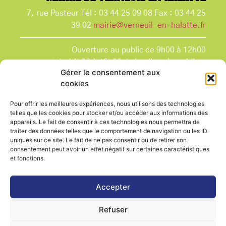
7, rue Pasteur Tél : 03 44 25 09 08 Fax : 03 44 25
39 02
mairie@verneuil-en-halatte.fr
Ouverture au public de 9h00 à 12h00
et de 14h00 à 18h00 du lundi après-midi au
Gérer le consentement aux
vendredi,
cookies
et le samedi de 9h00 à 12h00.
La Mairie est fermée tous les lundis matin
, ainsi
Pour offrir les meilleures expériences, nous utilisons des technologies
que les jours fériés.
telles que les cookies pour stocker et/ou accéder aux informations des
appareils. Le fait de consentir à ces technologies nous permettra de
traiter des données telles que le comportement de navigation ou les ID
uniques sur ce site. Le fait de ne pas consentir ou de retirer son
consentement peut avoir un effet négatif sur certaines caractéristiques
et fonctions.
Voir le plan de ville
Accepter
Refuser