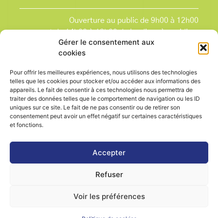
Ouverture au public de 9h00 à 12h00
et de 14h00 à 18h00 du lundi après-midi au
Gérer le consentement aux
vendredi,
cookies
et le samedi de 9h00 à 12h00.
La Mairie est fermée tous les lundis matin
, ainsi
Pour offrir les meilleures expériences, nous utilisons des technologies
que les jours fériés.
telles que les cookies pour stocker et/ou accéder aux informations des
appareils. Le fait de consentir à ces technologies nous permettra de
traiter des données telles que le comportement de navigation ou les ID
uniques sur ce site. Le fait de ne pas consentir ou de retirer son
consentement peut avoir un effet négatif sur certaines caractéristiques
et fonctions.
Voir le plan de ville
Accepter
Refuser
Contactez-nous
Mentions légales
Voir les préférences
Politique de cookies (UE)