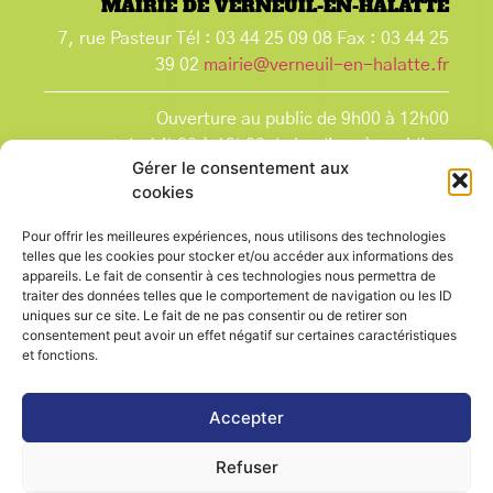
MAIRIE DE VERNEUIL-EN-HALATTE
7, rue Pasteur Tél : 03 44 25 09 08 Fax : 03 44 25
39 02
mairie@verneuil-en-halatte.fr
Ouverture au public de 9h00 à 12h00
et de 14h00 à 18h00 du lundi après-midi au
Gérer le consentement aux
vendredi,
cookies
et le samedi de 9h00 à 12h00.
La Mairie est fermée tous les lundis matin
, ainsi
Pour offrir les meilleures expériences, nous utilisons des technologies
que les jours fériés.
telles que les cookies pour stocker et/ou accéder aux informations des
appareils. Le fait de consentir à ces technologies nous permettra de
traiter des données telles que le comportement de navigation ou les ID
uniques sur ce site. Le fait de ne pas consentir ou de retirer son
consentement peut avoir un effet négatif sur certaines caractéristiques
et fonctions.
Voir le plan de ville
Accepter
Refuser