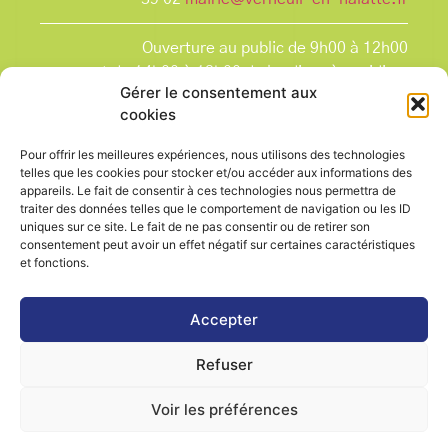
Ouverture au public de 9h00 à 12h00
et de 14h00 à 18h00 du lundi après-midi au
Gérer le consentement aux
vendredi,
cookies
et le samedi de 9h00 à 12h00.
La Mairie est fermée tous les lundis matin
, ainsi
Pour offrir les meilleures expériences, nous utilisons des technologies
que les jours fériés.
telles que les cookies pour stocker et/ou accéder aux informations des
appareils. Le fait de consentir à ces technologies nous permettra de
traiter des données telles que le comportement de navigation ou les ID
uniques sur ce site. Le fait de ne pas consentir ou de retirer son
consentement peut avoir un effet négatif sur certaines caractéristiques
et fonctions.
Voir le plan de ville
Accepter
Refuser
Contactez-nous
Mentions légales
Voir les préférences
Politique de cookies (UE)