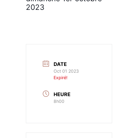
2023
DATE
Oct 01 2023
Expiré!
HEURE
8h00