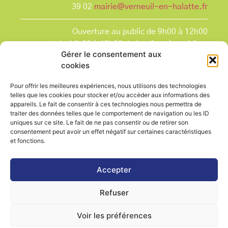
39 02
mairie@verneuil-en-halatte.fr
Ouverture au public de 9h00 à 12h00
et de 14h00 à 18h00 du lundi après-midi au
Gérer le consentement aux
vendredi,
cookies
et le samedi de 9h00 à 12h00.
La Mairie est fermée tous les lundis matin
, ainsi
Pour offrir les meilleures expériences, nous utilisons des technologies
que les jours fériés.
telles que les cookies pour stocker et/ou accéder aux informations des
appareils. Le fait de consentir à ces technologies nous permettra de
traiter des données telles que le comportement de navigation ou les ID
uniques sur ce site. Le fait de ne pas consentir ou de retirer son
consentement peut avoir un effet négatif sur certaines caractéristiques
et fonctions.
Voir le plan de ville
Accepter
Refuser
Contactez-nous
Mentions légales
Voir les préférences