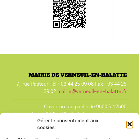
MAIRIE DE VERNEUIL-EN-HALATTE
7, rue Pasteur Tél : 03 44 25 09 08 Fax : 03 44 25
39 02
mairie@verneuil-en-halatte.fr
Ouverture au public de 9h00 à 12h00
et de 14h00 à 18h00 du lundi après-midi au
Gérer le consentement aux
vendredi,
cookies
et le samedi de 9h00 à 12h00.
La Mairie est fermée tous les lundis matin
, ainsi