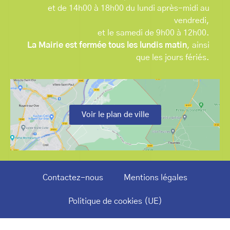
et de 14h00 à 18h00 du lundi après-midi au
vendredi,
et le samedi de 9h00 à 12h00.
La Mairie est fermée tous les lundis matin
, ainsi
que les jours fériés.
Voir le plan de ville
Contactez-nous
Mentions légales
Politique de cookies (UE)