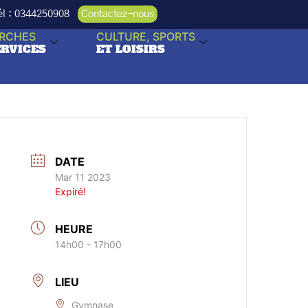
Tél : 0344250908
Contactez-nous
RCHES
CULTURE, SPORTS
ERVICES
ET LOISIRS
DATE
Mar 11 2023
Expiré!
HEURE
14h00 - 17h00
LIEU
Gymnase