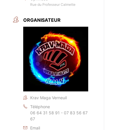
Rue du Professeur Calmette
ORGANISATEUR
Krav Maga Verneuil
Téléphone
06 64 31 58 91 - 07 83 56 67
67
Email