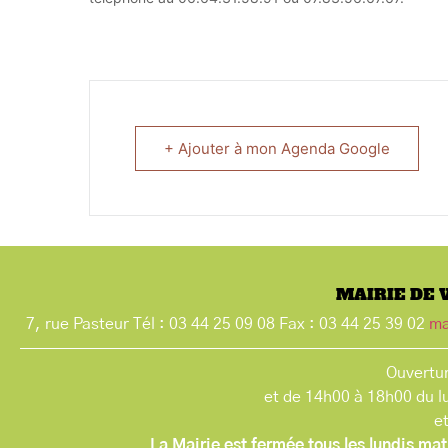
+ Ajouter à mon Agenda Google
MAIRIE DE 
7, rue Pasteur Tél : 03 44 25 09 08 Fax : 03 44 25 39 02
ma
Ouvertur
et de 14h00 à 18h00 du l
e
La Mairie est fermée tous les lundis mat