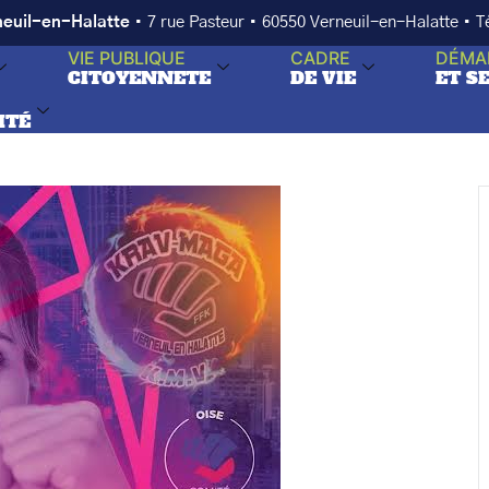
neuil-en-Halatte
• 7 rue Pasteur • 60550 Verneuil-en-Halatte • 
VIE PUBLIQUE
CADRE
DÉMA
CITOYENNETE
DE VIE
ET S
ITÉ