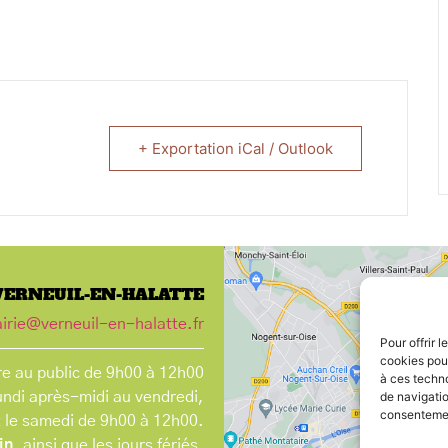
+ Exportation iCal / Outlook
VERNEUIL-EN-HALATTE
irie@verneuil-en-halatte.fr
Pour offrir 
cookies pour
e au public de 9h00 à 12h00
à ces techn
undi après-midi au vendredi,
de navigatio
consentement
t le samedi de 9h00 à 12h00.
in
, ainsi que les jours fériés.