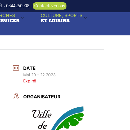
Tél : 0344250908
Contactez-nous
RCHES
CULTURE, SPORTS
ERVICES
ET LOISIRS
DATE
Mai 20 - 22 2023
Expiré!
ORGANISATEUR