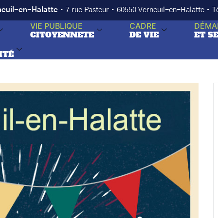
neuil-en-Halatte
• 7 rue Pasteur • 60550 Verneuil-en-Halatte • 
VIE PUBLIQUE
CADRE
DÉMA
CITOYENNETE
DE VIE
ET S
ITÉ