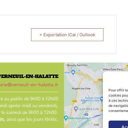
+ Exportation iCal / Outlook
VERNEUIL-EN-HALATTE
irie@verneuil-en-halatte.fr
Pour offrir 
cookies pour
e au public de 9h00 à 12h00
à ces techn
de navigatio
undi après-midi au vendredi,
consentement
t le samedi de 9h00 à 12h00.
in
, ainsi que les jours fériés.
Ac