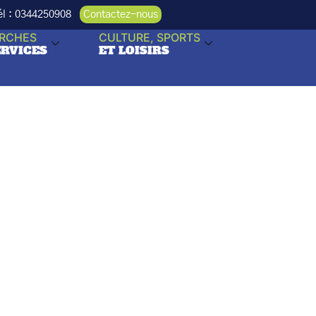
Tél : 0344250908
Contactez-nous
RCHES
CULTURE, SPORTS
ERVICES
ET LOISIRS