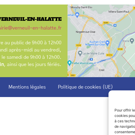
VERNEUIL-EN-HALATTE
irie@verneuil-en-halatte.fr
e au public de 9h00 à 12h00
undi après-midi au vendredi,
t le samedi de 9h00 à 12h00.
in
, ainsi que les jours fériés.
Mentions légales
Politique de cookies (UE)
Pour offrir 
cookies pour
à ces techn
de navigatio
consentement