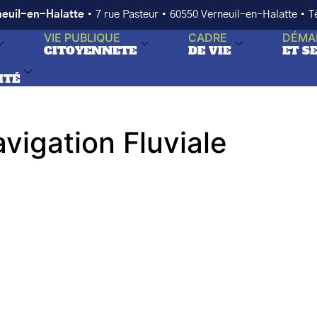
neuil-en-Halatte
• 7 rue Pasteur • 60550 Verneuil-en-Halatte • 
VIE PUBLIQUE
CADRE
DÉMA
CITOYENNETE
DE VIE
ET S
ITÉ
igation Fluviale