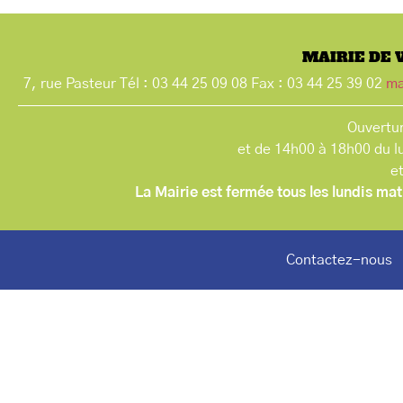
MAIRIE DE 
7, rue Pasteur Tél : 03 44 25 09 08 Fax : 03 44 25 39 02
ma
Ouvertur
et de 14h00 à 18h00 du l
e
La Mairie est fermée tous les lundis mat
Contactez-nous