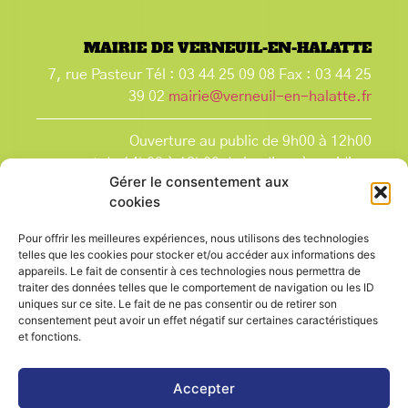
MAIRIE DE VERNEUIL-EN-HALATTE
7, rue Pasteur Tél : 03 44 25 09 08 Fax : 03 44 25
39 02
mairie@verneuil-en-halatte.fr
Ouverture au public de 9h00 à 12h00
et de 14h00 à 18h00 du lundi après-midi au
Gérer le consentement aux
vendredi,
cookies
et le samedi de 9h00 à 12h00.
La Mairie est fermée tous les lundis matin
, ainsi
Pour offrir les meilleures expériences, nous utilisons des technologies
que les jours fériés.
telles que les cookies pour stocker et/ou accéder aux informations des
appareils. Le fait de consentir à ces technologies nous permettra de
traiter des données telles que le comportement de navigation ou les ID
uniques sur ce site. Le fait de ne pas consentir ou de retirer son
consentement peut avoir un effet négatif sur certaines caractéristiques
et fonctions.
Voir le plan de ville
Accepter