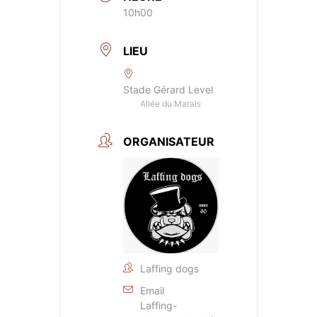
10h00
LIEU
Stade Gérard Level
Allée du Marais
ORGANISATEUR
Laffing dogs
Email
Laffing-