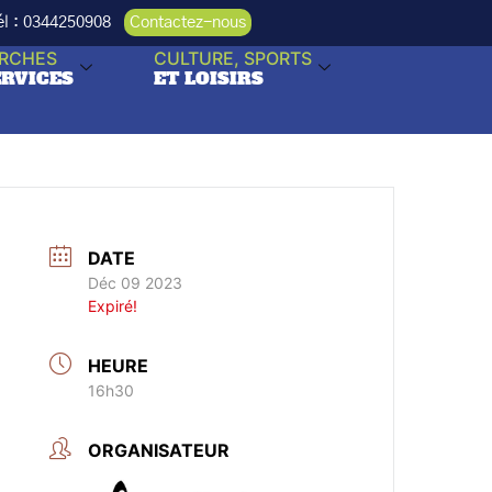
Tél : 0344250908
Contactez-nous
RCHES
CULTURE, SPORTS
ERVICES
ET LOISIRS
DATE
Déc 09 2023
Expiré!
HEURE
16h30
ORGANISATEUR