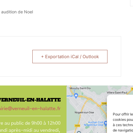
 audition de Noel
+ Exportation iCal / Outlook
VERNEUIL-EN-HALATTE
irie@verneuil-en-halatte.fr
Pour offrir 
cookies pour
e au public de 9h00 à 12h00
à ces techn
undi après-midi au vendredi,
de navigatio