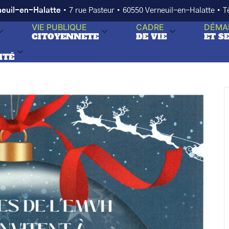
neuil-en-Halatte
• 7 rue Pasteur • 60550 Verneuil-en-Halatte • 
VIE PUBLIQUE
CADRE
DÉMA
CITOYENNETE
DE VIE
ET S
ITÉ