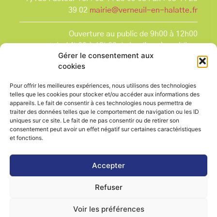
39 02
mairie@verneuil-en-halatte.fr
Ouverture au public de 9h00 à 12h00
et de 14h00 à 18h00 du lundi après-midi au
Gérer le consentement aux
vendredi,
cookies
et le samedi de 9h00 à 12h00.
La Mairie est fermée tous les lundis matin
, ainsi
Pour offrir les meilleures expériences, nous utilisons des technologies
que les jours fériés.
telles que les cookies pour stocker et/ou accéder aux informations des
appareils. Le fait de consentir à ces technologies nous permettra de
traiter des données telles que le comportement de navigation ou les ID
uniques sur ce site. Le fait de ne pas consentir ou de retirer son
consentement peut avoir un effet négatif sur certaines caractéristiques
et fonctions.
Voir le plan de ville
Accepter
Refuser
Contactez-nous
Mentions légales
Voir les préférences