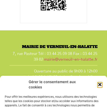
MAIRIE DE VERNEUIL-EN-HALATTE
7, rue Pasteur Tél : 03 44 25 09 08 Fax : 03 44 25
39 02
mairie@verneuil-en-halatte.fr
Ouverture au public de 9h00 à 12h00
et de 14h00 à 18h00 du lundi après-midi au
Gérer le consentement aux
vendredi,
cookies
et le samedi de 9h00 à 12h00.
La Mairie est fermée tous les lundis matin
, ainsi
Pour offrir les meilleures expériences, nous utilisons des technologies
que les jours fériés.
telles que les cookies pour stocker et/ou accéder aux informations des
appareils. Le fait de consentir à ces technologies nous permettra de