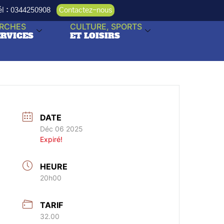
Tél : 0344250908
Contactez-nous
RCHES
CULTURE, SPORTS
ERVICES
ET LOISIRS
DATE
Déc 06 2025
Expiré!
HEURE
20h00
TARIF
32.00