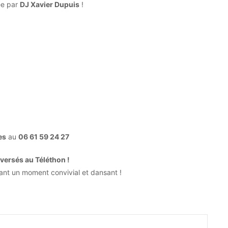
ée par
DJ Xavier Dupuis
!
es
au
06 61 59 24 27
eversés au Téléthon !
ant un moment convivial et dansant !