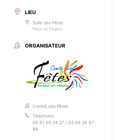
LIEU
Salle des Fêtes
Place de Piegaro
ORGANISATEUR
Comité des Fêtes
Téléphone
06 61 59 24 27 / 03 44 26 47
88