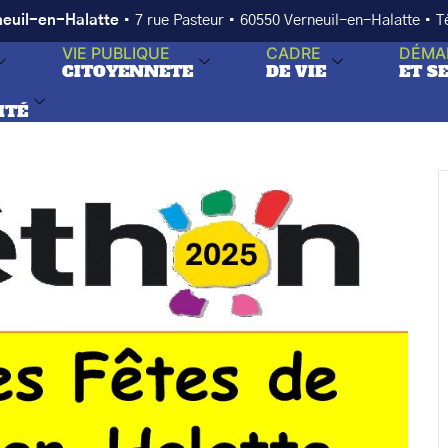
neuil-en-Halatte
• 7 rue Pasteur • 60550 Verneuil-en-Halatte • 
VIE PUBLIQUE
CADRE
DÉMA
CITOYENNETE
DE VIE
ET S
ITÉ