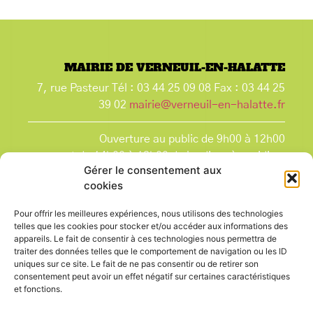
MAIRIE DE VERNEUIL-EN-HALATTE
7, rue Pasteur Tél : 03 44 25 09 08 Fax : 03 44 25
39 02
mairie@verneuil-en-halatte.fr
Ouverture au public de 9h00 à 12h00
et de 14h00 à 18h00 du lundi après-midi au
Gérer le consentement aux
vendredi,
cookies
et le samedi de 9h00 à 12h00.
La Mairie est fermée tous les lundis matin
, ainsi
Pour offrir les meilleures expériences, nous utilisons des technologies
que les jours fériés.
telles que les cookies pour stocker et/ou accéder aux informations des
appareils. Le fait de consentir à ces technologies nous permettra de
traiter des données telles que le comportement de navigation ou les ID
uniques sur ce site. Le fait de ne pas consentir ou de retirer son
consentement peut avoir un effet négatif sur certaines caractéristiques
et fonctions.
Voir le plan de ville