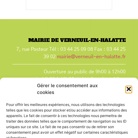
MAIRIE DE VERNEUIL-EN-HALATTE
7, rue Pasteur Tél : 03 44 25 09 08 Fax : 03 44 25
39 02
mairie@verneuil-en-halatte.fr
Ouverture au public de 9h00 à 12h00
et de 14h00 à 18h00 du lundi après-midi au
Gérer le consentement aux
vendredi,
cookies
et le samedi de 9h00 à 12h00.
La Mairie est fermée tous les lundis matin
, ainsi
Pour offrir les meilleures expériences, nous utilisons des technologies
que les jours fériés.
telles que les cookies pour stocker et/ou accéder aux informations des
appareils. Le fait de consentir à ces technologies nous permettra de
traiter des données telles que le comportement de navigation ou les ID
uniques sur ce site. Le fait de ne pas consentir ou de retirer son
consentement peut avoir un effet négatif sur certaines caractéristiques
et fonctions.