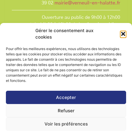
39 02
mairie@verneuil-en-halatte.fr
Ouverture au public de 9h00 à 12h00
et de 14h00 à 18h00 du lundi après-midi au
Gérer le consentement aux
vendredi,
cookies
et le samedi de 9h00 à 12h00.
La Mairie est fermée tous les lundis matin
, ainsi
Pour offrir les meilleures expériences, nous utilisons des technologies
que les jours fériés.
telles que les cookies pour stocker et/ou accéder aux informations des
appareils. Le fait de consentir à ces technologies nous permettra de
traiter des données telles que le comportement de navigation ou les ID
uniques sur ce site. Le fait de ne pas consentir ou de retirer son
consentement peut avoir un effet négatif sur certaines caractéristiques
et fonctions.
Voir le plan de ville
Accepter
Refuser
Contactez-nous
Mentions légales
Voir les préférences