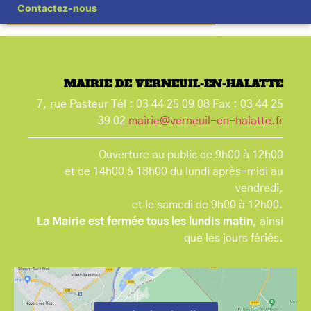
Contactez-nous
MAIRIE DE VERNEUIL-EN-HALATTE
7, rue Pasteur Tél : 03 44 25 09 08 Fax : 03 44 25
39 02
mairie@verneuil-en-halatte.fr
Ouverture au public de 9h00 à 12h00
et de 14h00 à 18h00 du lundi après-midi au
vendredi,
et le samedi de 9h00 à 12h00.
La Mairie est fermée tous les lundis matin
, ainsi
que les jours fériés.