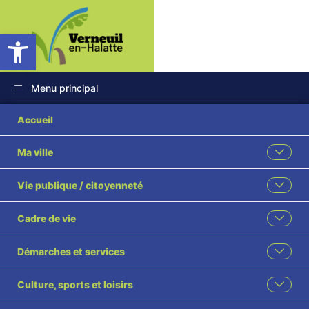
Ouvrir la barre d’outils
Menu principal
BUS_5-AOUT-
Accueil
DECEMBRE_PLANCHE
Ma ville
Vie publique / citoyenneté
Cadre de vie
Démarches et services
Culture, sports et loisirs