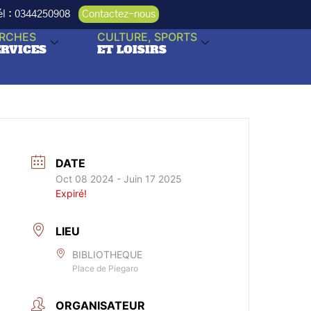
Tél : 0344250908
Contactez-nous
RCHES
CULTURE, SPORTS
ERVICES
ET LOISIRS
DATE
Oct 08 2024
- Juin 17 2025
Expiré!
LIEU
BIBLIOTHEQUE
Place de Piegaro
ORGANISATEUR