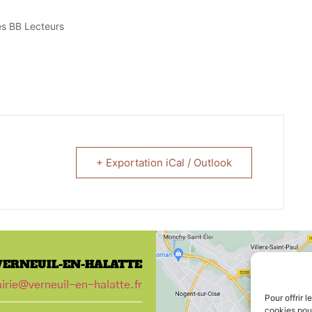
es BB Lecteurs
+ Exportation iCal / Outlook
VERNEUIL-EN-HALATTE
irie@verneuil-en-halatte.fr
Pour offrir 
cookies pour