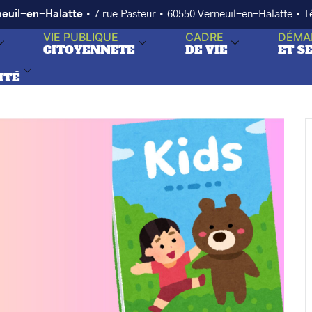
neuil-en-Halatte
• 7 rue Pasteur • 60550 Verneuil-en-Halatte • 
VIE PUBLIQUE
CADRE
DÉMA
CITOYENNETE
DE VIE
ET S
ITÉ