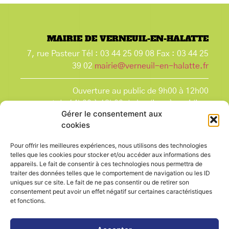
MAIRIE DE VERNEUIL-EN-HALATTE
7, rue Pasteur Tél : 03 44 25 09 08 Fax : 03 44 25
39 02
mairie@verneuil-en-halatte.fr
Ouverture au public de 9h00 à 12h00
et de 14h00 à 18h00 du lundi après-midi au
Gérer le consentement aux
vendredi,
cookies
et le samedi de 9h00 à 12h00.
La Mairie est fermée tous les lundis matin
, ainsi
Pour offrir les meilleures expériences, nous utilisons des technologies
que les jours fériés.
telles que les cookies pour stocker et/ou accéder aux informations des
appareils. Le fait de consentir à ces technologies nous permettra de
traiter des données telles que le comportement de navigation ou les ID
uniques sur ce site. Le fait de ne pas consentir ou de retirer son
consentement peut avoir un effet négatif sur certaines caractéristiques
et fonctions.
Voir le plan de ville