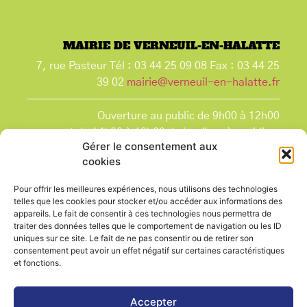
MAIRIE DE VERNEUIL-EN-HALATTE
7, rue Pasteur Tél : 03 44 25 09 08 Fax : 03 44 25
39 02
mairie@verneuil-en-halatte.fr
Ouverture au public de 9h00 à 12h00
et de 14h00 à 18h00 du lundi après-midi au
Gérer le consentement aux
vendredi,
cookies
et le samedi de 9h00 à 12h00.
La Mairie est fermée tous les lundis matin
, ainsi
Pour offrir les meilleures expériences, nous utilisons des technologies
que les jours fériés.
telles que les cookies pour stocker et/ou accéder aux informations des
appareils. Le fait de consentir à ces technologies nous permettra de
traiter des données telles que le comportement de navigation ou les ID
uniques sur ce site. Le fait de ne pas consentir ou de retirer son
consentement peut avoir un effet négatif sur certaines caractéristiques
et fonctions.
Voir le plan de ville
Accepter