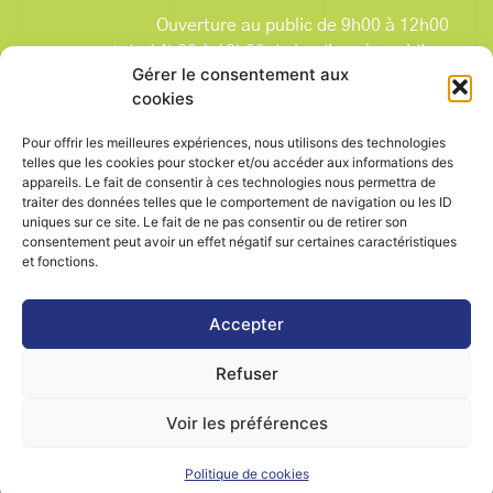
Ouverture au public de 9h00 à 12h00
et de 14h00 à 18h00 du lundi après-midi au
Gérer le consentement aux
vendredi,
cookies
et le samedi de 9h00 à 12h00.
La Mairie est fermée tous les lundis matin
, ainsi
Pour offrir les meilleures expériences, nous utilisons des technologies
que les jours fériés.
telles que les cookies pour stocker et/ou accéder aux informations des
appareils. Le fait de consentir à ces technologies nous permettra de
traiter des données telles que le comportement de navigation ou les ID
uniques sur ce site. Le fait de ne pas consentir ou de retirer son
consentement peut avoir un effet négatif sur certaines caractéristiques
et fonctions.
Voir le plan de ville
Accepter
Refuser
Contactez-nous
Mentions légales
Voir les préférences
Politique de cookies (UE)
Politique de cookies