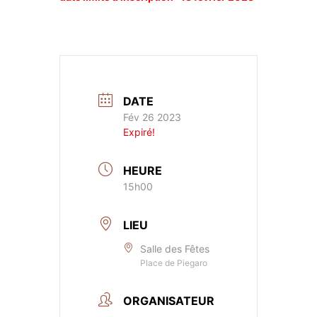
DATE
Fév 26 2023
Expiré!
HEURE
15h00
LIEU
Salle des Fêtes
Place de Piegaro
ORGANISATEUR