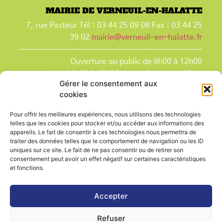
MAIRIE DE VERNEUIL-EN-HALATTE
7, rue Pasteur Tél : 03 44 25 09 08 Fax : 03 44 25
39 02
mairie@verneuil-en-halatte.fr
Ouverture au public de 9h00 à 12h00
et de 14h00 à 18h00 du lundi après-midi au
Gérer le consentement aux
vendredi,
cookies
et le samedi de 9h00 à 12h00.
La Mairie est fermée tous les lundis matin
, ainsi
Pour offrir les meilleures expériences, nous utilisons des technologies
que les jours fériés.
telles que les cookies pour stocker et/ou accéder aux informations des
appareils. Le fait de consentir à ces technologies nous permettra de
traiter des données telles que le comportement de navigation ou les ID
uniques sur ce site. Le fait de ne pas consentir ou de retirer son
consentement peut avoir un effet négatif sur certaines caractéristiques
et fonctions.
Voir le plan de ville
Accepter
Refuser