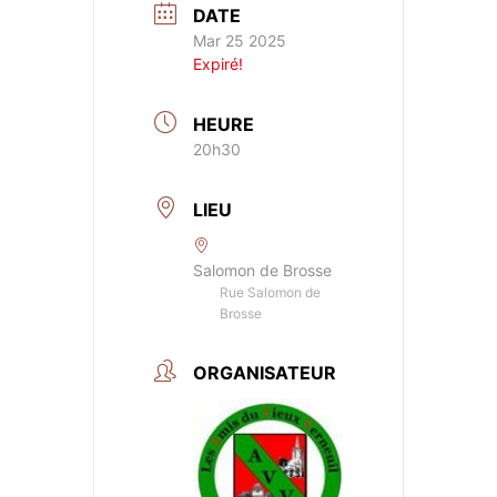
DATE
Mar 25 2025
Expiré!
HEURE
20h30
LIEU
Salomon de Brosse
Rue Salomon de
Brosse
ORGANISATEUR