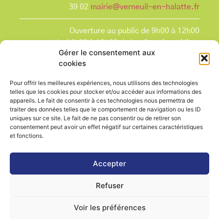
39 02
mairie@verneuil-en-halatte.fr
Ouverture au public de 9h00 à 12h00
et de 14h00 à 18h00 du lundi après-midi au
Gérer le consentement aux
vendredi,
cookies
et le samedi de 9h00 à 12h00.
La Mairie est fermée tous les lundis matin
, ainsi
Pour offrir les meilleures expériences, nous utilisons des technologies
que les jours fériés.
telles que les cookies pour stocker et/ou accéder aux informations des
appareils. Le fait de consentir à ces technologies nous permettra de
traiter des données telles que le comportement de navigation ou les ID
uniques sur ce site. Le fait de ne pas consentir ou de retirer son
consentement peut avoir un effet négatif sur certaines caractéristiques
et fonctions.
Voir le plan de ville
Accepter
Refuser
Contactez-nous
Mentions légales
Voir les préférences