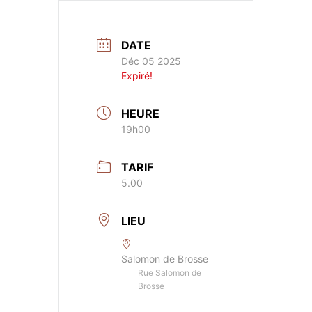
DATE
Déc 05 2025
Expiré!
HEURE
19h00
TARIF
5.00
LIEU
Salomon de Brosse
Rue Salomon de
Brosse