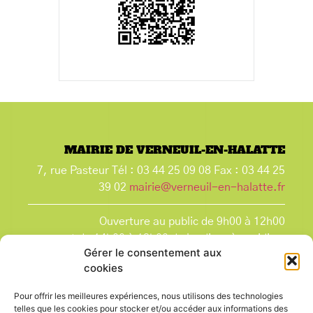
MAIRIE DE VERNEUIL-EN-HALATTE
7, rue Pasteur Tél : 03 44 25 09 08 Fax : 03 44 25
39 02
mairie@verneuil-en-halatte.fr
Ouverture au public de 9h00 à 12h00
et de 14h00 à 18h00 du lundi après-midi au
Gérer le consentement aux
vendredi,
cookies
et le samedi de 9h00 à 12h00.
La Mairie est fermée tous les lundis matin
, ainsi
Pour offrir les meilleures expériences, nous utilisons des technologies
que les jours fériés.
telles que les cookies pour stocker et/ou accéder aux informations des