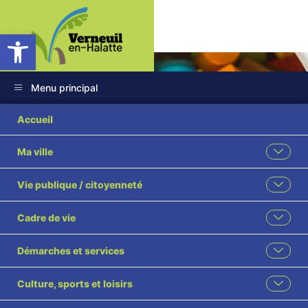
Ouvrir la barre d’outils
Menu principal
Accueil
Ma ville
Petite Enfance /
Vie publique / citoyenneté
Enfance
Cadre de vie
Accueil
Enfance – Éducation
Démarches et services
Petite Enfance / Enfance
Culture, sports et loisirs
Partagez cette page