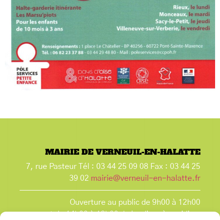
MAIRIE DE VERNEUIL-EN-HALATTE
7, rue Pasteur Tél : 03 44 25 09 08 Fax : 03 44 25
39 02
mairie@verneuil-en-halatte.fr
Ouverture au public de 9h00 à 12h00
et de 14h00 à 18h00 du lundi après-midi au