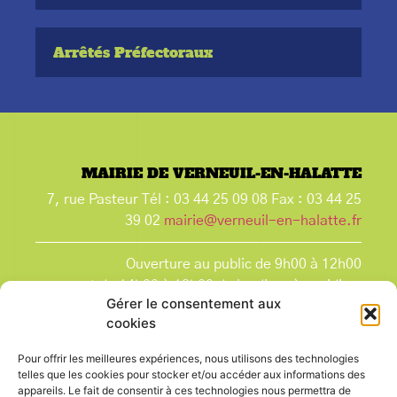
Arrêtés Préfectoraux​
MAIRIE DE VERNEUIL-EN-HALATTE
7, rue Pasteur Tél : 03 44 25 09 08 Fax : 03 44 25
39 02
mairie@verneuil-en-halatte.fr
Ouverture au public de 9h00 à 12h00
et de 14h00 à 18h00 du lundi après-midi au
Gérer le consentement aux
vendredi,
cookies
et le samedi de 9h00 à 12h00.
La Mairie est fermée tous les lundis matin
, ainsi
Pour offrir les meilleures expériences, nous utilisons des technologies
que les jours fériés.
telles que les cookies pour stocker et/ou accéder aux informations des
appareils. Le fait de consentir à ces technologies nous permettra de