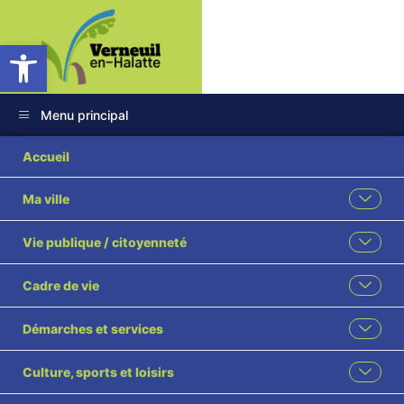
Ouvrir la barre d’outils
Menu principal
dynamic-content-
Accueil
megamenu-
Ma ville
menuitem33
Vie publique / citoyenneté
Cadre de vie
Démarches et services
Vos élus
Culture, sports et loisirs