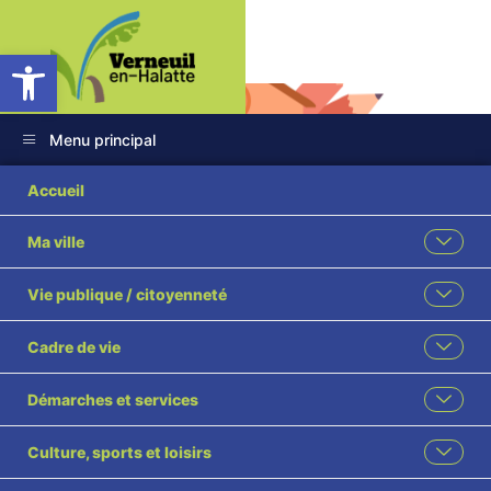
Ouvrir la barre d’outils
Menu principal
Accueil
Ma ville
Groupe Scolaire
Vie publique / citoyenneté
Ferry
Cadre de vie
Retour vers "Vie communale – Travaux"
Démarches et services
Culture, sports et loisirs