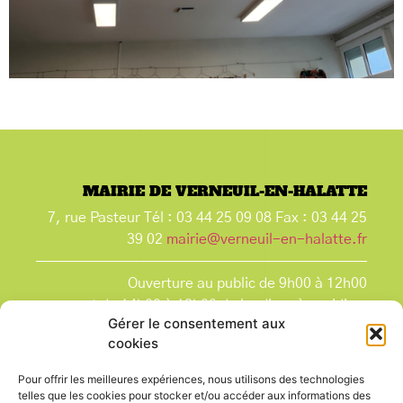
MAIRIE DE VERNEUIL-EN-HALATTE
7, rue Pasteur Tél : 03 44 25 09 08 Fax : 03 44 25
39 02
mairie@verneuil-en-halatte.fr
Ouverture au public de 9h00 à 12h00
et de 14h00 à 18h00 du lundi après-midi au
Gérer le consentement aux
vendredi,
cookies
et le samedi de 9h00 à 12h00.
La Mairie est fermée tous les lundis matin
, ainsi
Pour offrir les meilleures expériences, nous utilisons des technologies
que les jours fériés.
telles que les cookies pour stocker et/ou accéder aux informations des