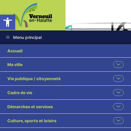
Ouvrir la barre d’outils
Menu principal
Accueil
Ma ville
Ecole de Musique
Vie publique / citoyenneté
Audition de Noël
Cadre de vie
Accueil
L'actualité des associations
Démarches et services
Ecole de Musique Audition de Noël
Culture, sports et loisirs