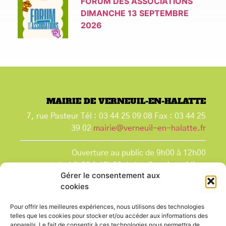
FORUM DES ASSOCIATIONS
DIMANCHE 13 SEPTEMBRE
2026
MAIRIE DE VERNEUIL-EN-HALATTE
7, rue Pasteur Tél : 03 44 25 09 08 Fax : 03 44 25
39 02
mairie@verneuil-en-halatte.fr
Ouverture au public de 9h00 à 12h00
et de 14h00 à 18h00 du lundi après-midi au
Gérer le consentement aux
vendredi,
cookies
et le samedi de 9h00 à 12h00.
La Mairie est fermée tous les lundis matin
, ainsi
Pour offrir les meilleures expériences, nous utilisons des technologies
que les jours fériés.
telles que les cookies pour stocker et/ou accéder aux informations des
appareils. Le fait de consentir à ces technologies nous permettra de