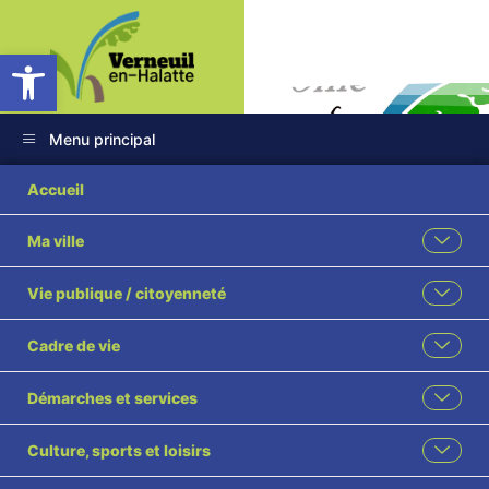
Ouvrir la barre d’outils
Menu principal
Accueil
Ma ville
Délégation de
Vie publique / citoyenneté
Service Public
Cadre de vie
Assainissement
Démarches et services
Accueil
Informations Générales
Délégation de Service Public Assainissement
Culture, sports et loisirs