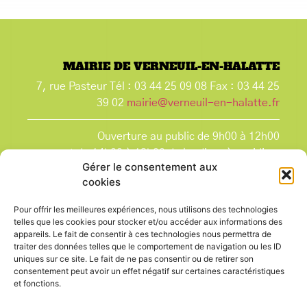
MAIRIE DE VERNEUIL-EN-HALATTE
7, rue Pasteur Tél : 03 44 25 09 08 Fax : 03 44 25
39 02
mairie@verneuil-en-halatte.fr
Ouverture au public de 9h00 à 12h00
et de 14h00 à 18h00 du lundi après-midi au
Gérer le consentement aux
vendredi,
cookies
et le samedi de 9h00 à 12h00.
La Mairie est fermée tous les lundis matin
, ainsi
Pour offrir les meilleures expériences, nous utilisons des technologies
que les jours fériés.
telles que les cookies pour stocker et/ou accéder aux informations des
appareils. Le fait de consentir à ces technologies nous permettra de
traiter des données telles que le comportement de navigation ou les ID
uniques sur ce site. Le fait de ne pas consentir ou de retirer son
consentement peut avoir un effet négatif sur certaines caractéristiques
et fonctions.
Voir le plan de ville