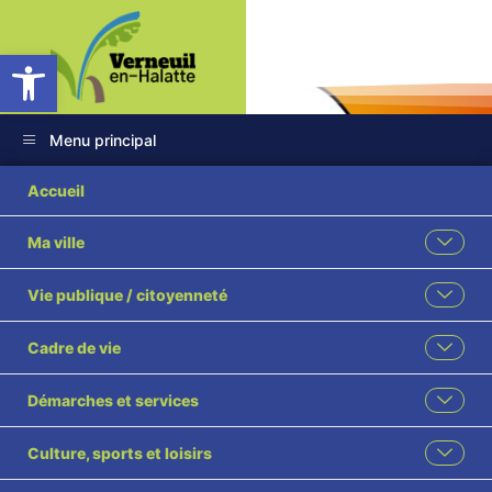
Ouvrir la barre d’outils
Menu principal
Accueil
Ma ville
Coupe de l’OISE
Vie publique / citoyenneté
Karaté
Cadre de vie
Poussins/Pupilles/B
Démarches et services
Accueil
L'actualité des associations
Coupe de l’OISE Karaté Poussins/Pupilles/Benjamins
Culture, sports et loisirs