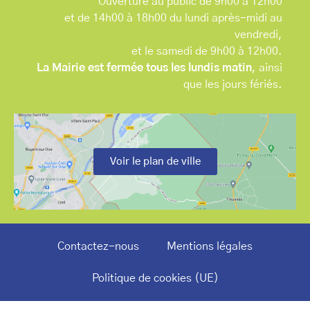
Ouverture au public de 9h00 à 12h00
et de 14h00 à 18h00 du lundi après-midi au
vendredi,
et le samedi de 9h00 à 12h00.
La Mairie est fermée tous les lundis matin
, ainsi
que les jours fériés.
Voir le plan de ville
Contactez-nous
Mentions légales
Politique de cookies (UE)