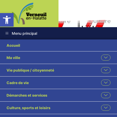
Ouvrir la barre d’outils
Menu principal
Accueil
Ma ville
Conférence Les
Vie publique / citoyenneté
Amis du Vieux
Cadre de vie
Verneuil
Démarches et services
Accueil
L'actualité des associations
Conférence Les Amis du Vieux Verneuil
Culture, sports et loisirs