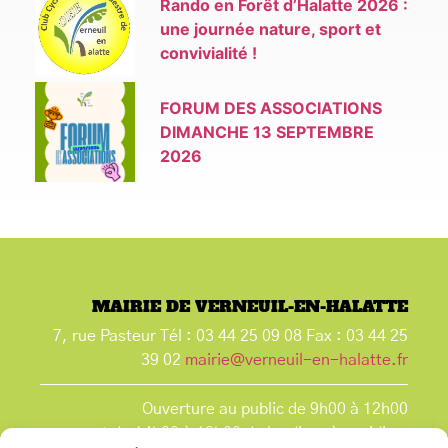
Rando en Forêt d’Halatte 2026 :
une journée nature, sport et
convivialité !
FORUM DES ASSOCIATIONS
DIMANCHE 13 SEPTEMBRE
2026
MAIRIE DE VERNEUIL-EN-HALATTE
7, rue Pasteur Tél : 03 44 25 09 08 Fax : 03 44 25
39 02
mairie@verneuil-en-halatte.fr
Ouverture au public de 9h00 à 12h00
et de 14h00 à 18h00 du lundi après-midi au