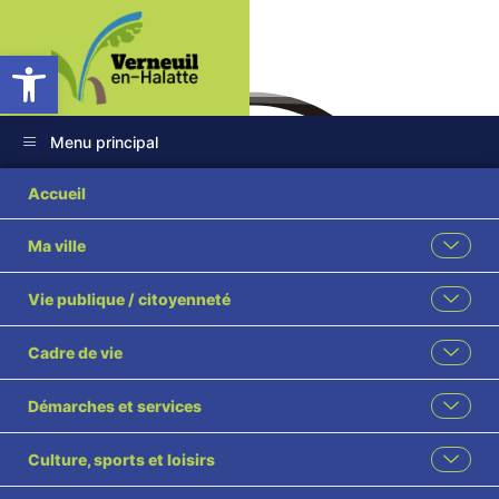
Ouvrir la barre d’outils
Menu principal
Accueil
Ma ville
CONCERT LE
Vie publique / citoyenneté
CHOEUR DES
Cadre de vie
AULNES
Démarches et services
Accueil
L'actualité des associations
CONCERT LE CHOEUR DES AULNES
Culture, sports et loisirs