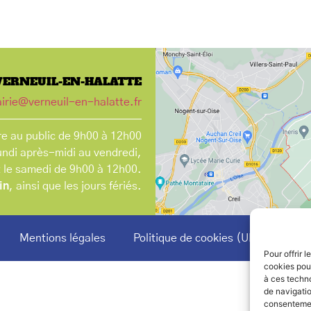
VERNEUIL-EN-HALATTE
irie@verneuil-en-halatte.fr
e au public de 9h00 à 12h00
undi après-midi au vendredi,
t le samedi de 9h00 à 12h00.
in
, ainsi que les jours fériés.
Mentions légales
Politique de cookies (UE)
Pour offrir 
cookies pour
à ces techn
de navigatio
consentement