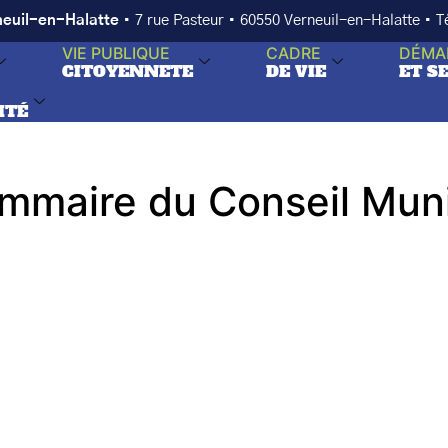
neuil-en-Halatte
• 7 rue Pasteur • 60550 Verneuil-en-Halatte • 
VIE PUBLIQUE
CADRE
DÉMA
CITOYENNETE
DE VIE
ET S
ITÉ
maire du Conseil Munic