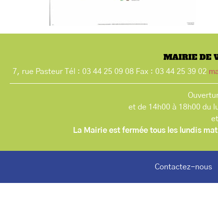
MAIRIE DE 
7, rue Pasteur Tél : 03 44 25 09 08 Fax : 03 44 25 39 02
ma
Ouvertur
et de 14h00 à 18h00 du l
e
La Mairie est fermée tous les lundis mat
Contactez-nous