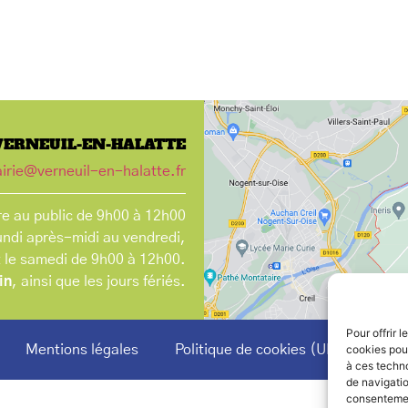
VERNEUIL-EN-HALATTE
irie@verneuil-en-halatte.fr
e au public de 9h00 à 12h00
undi après-midi au vendredi,
t le samedi de 9h00 à 12h00.
in
, ainsi que les jours fériés.
Pour offrir 
Mentions légales
Politique de cookies (UE)
cookies pour
à ces techn
de navigatio
consentement