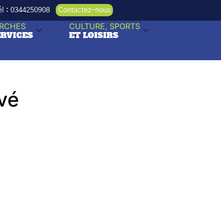
Tél : 0344250908
Contactez-nous
RCHES
CULTURE, SPORTS
ERVICES
ET LOISIRS
vé