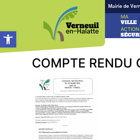
Mairie de Ver
MA
VILLE
ACTION
Ouvrir la barre d’outils
SÉCUR
COMPTE RENDU C