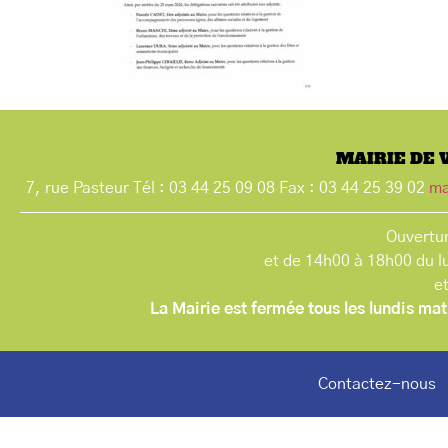
MAIRIE DE 
7, rue Pasteur Tél : 03 44 25 09 08 Fax : 03 44 25 39 02
ma
Ouvertur
et de 14h00 à 18h00 du l
e
La Mairie est fermée tous les lundis mat
Contactez-nous