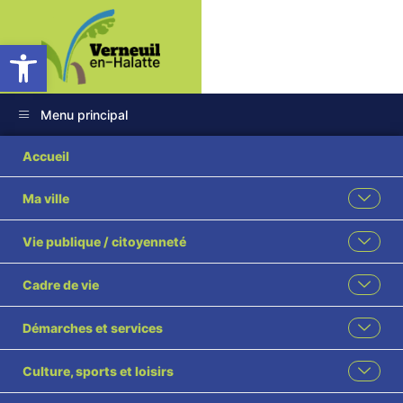
Ouvrir la barre d’outils
Menu principal
COMPTE RENDU 31
Accueil
03 2025 approuvé
Ma ville
Vie publique / citoyenneté
Cadre de vie
Démarches et services
Culture, sports et loisirs