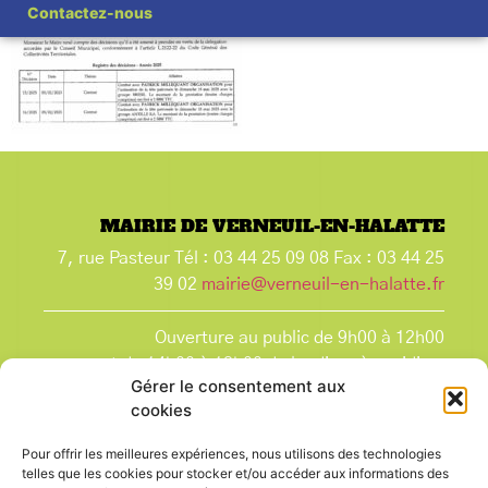
Contactez-nous
MAIRIE DE VERNEUIL-EN-HALATTE
7, rue Pasteur Tél : 03 44 25 09 08 Fax : 03 44 25
39 02
mairie@verneuil-en-halatte.fr
Ouverture au public de 9h00 à 12h00
et de 14h00 à 18h00 du lundi après-midi au
Gérer le consentement aux
vendredi,
cookies
et le samedi de 9h00 à 12h00.
La Mairie est fermée tous les lundis matin
, ainsi
Pour offrir les meilleures expériences, nous utilisons des technologies
que les jours fériés.
telles que les cookies pour stocker et/ou accéder aux informations des