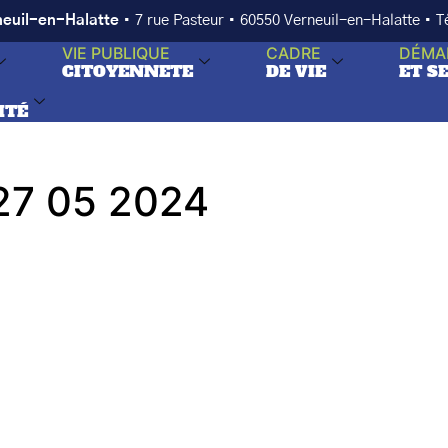
neuil-en-Halatte
• 7 rue Pasteur • 60550 Verneuil-en-Halatte • 
VIE PUBLIQUE
CADRE
DÉMA
CITOYENNETE
DE VIE
ET S
ITÉ
7 05 2024