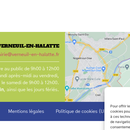
VERNEUIL-EN-HALATTE
irie@verneuil-en-halatte.fr
e au public de 9h00 à 12h00
undi après-midi au vendredi,
t le samedi de 9h00 à 12h00.
in
, ainsi que les jours fériés.
Pour offrir 
Mentions légales
Politique de cookies (UE)
cookies pour
à ces techn
de navigatio
consentement