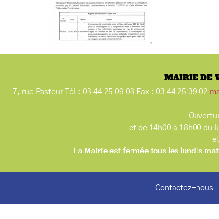
MAIRIE DE 
7, rue Pasteur Tél : 03 44 25 09 08 Fax : 03 44 25 39 02
ma
Ouvertur
et de 14h00 à 18h00 du l
e
La Mairie est fermée tous les lundis mat
Contactez-nous