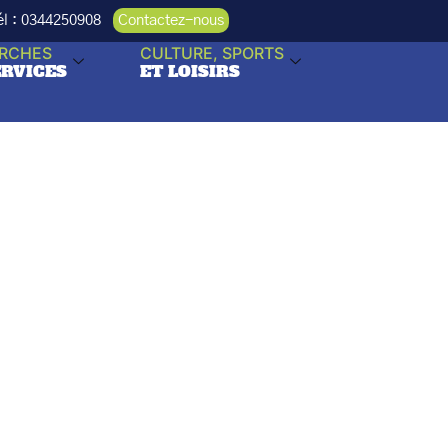
Tél : 0344250908
Contactez-nous
RCHES
CULTURE, SPORTS
ERVICES
ET LOISIRS