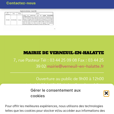
Contactez-nous
MAIRIE DE VERNEUIL-EN-HALATTE
7, rue Pasteur Tél : 03 44 25 09 08 Fax : 03 44 25
39 02
mairie@verneuil-en-halatte.fr
Ouverture au public de 9h00 à 12h00
et de 14h00 à 18h00 du lundi après-midi au
Gérer le consentement aux
vendredi,
cookies
et le samedi de 9h00 à 12h00.
La Mairie est fermée tous les lundis matin
, ainsi
Pour offrir les meilleures expériences, nous utilisons des technologies
que les jours fériés.
telles que les cookies pour stocker et/ou accéder aux informations des