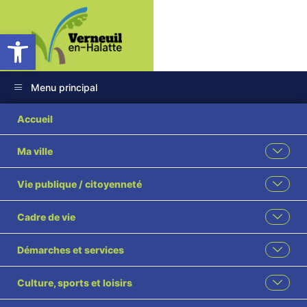
Ouvrir la barre d’outils
Menu principal
COMPTE RENDU 21
Accueil
10 2024 approuvé
Ma ville
Vie publique / citoyenneté
Cadre de vie
Démarches et services
Culture, sports et loisirs