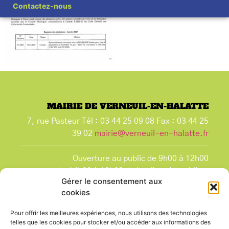
Contactez-nous
MAIRIE DE VERNEUIL-EN-HALATTE
7, rue Pasteur Tél : 03 44 25 09 08 Fax : 03 44 25
39 02
mairie@verneuil-en-halatte.fr
Ouverture au public de 9h00 à 12h00
et de 14h00 à 18h00 du lundi après-midi au
Gérer le consentement aux
vendredi,
cookies
et le samedi de 9h00 à 12h00.
La Mairie est fermée tous les lundis matin
, ainsi
Pour offrir les meilleures expériences, nous utilisons des technologies
que les jours fériés.
telles que les cookies pour stocker et/ou accéder aux informations des