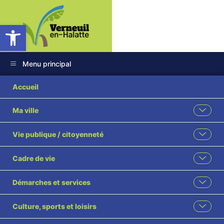
Ouvrir la barre d’outils
Menu principal
COMPTE RENDU 03
Accueil
02 2025 Approuvé
Ma ville
Vie publique / citoyenneté
Cadre de vie
Démarches et services
Culture, sports et loisirs