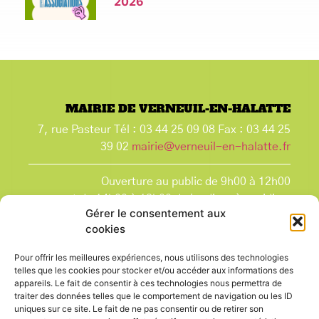
2026
MAIRIE DE VERNEUIL-EN-HALATTE
7, rue Pasteur Tél : 03 44 25 09 08 Fax : 03 44 25
39 02
mairie@verneuil-en-halatte.fr
Ouverture au public de 9h00 à 12h00
et de 14h00 à 18h00 du lundi après-midi au
Gérer le consentement aux
vendredi,
cookies
et le samedi de 9h00 à 12h00.
La Mairie est fermée tous les lundis matin
, ainsi
Pour offrir les meilleures expériences, nous utilisons des technologies
que les jours fériés.
telles que les cookies pour stocker et/ou accéder aux informations des
appareils. Le fait de consentir à ces technologies nous permettra de
traiter des données telles que le comportement de navigation ou les ID
uniques sur ce site. Le fait de ne pas consentir ou de retirer son