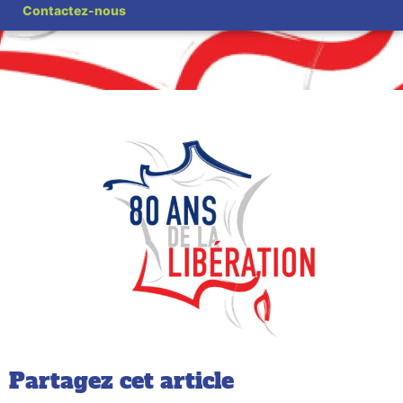
Commémoration Libération de Verneuil-en-Halatte 31
Contactez-nous
août
Partagez cet article