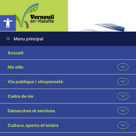
Ouvrir la barre d’outils
Menu principal
Accueil
Ma ville
Commémoration
Vie publique / citoyenneté
Libération de
Cadre de vie
Verneuil-en-Halatte
31 août
Démarches et services
Culture, sports et loisirs
Accueil
Cérémonies Nationales