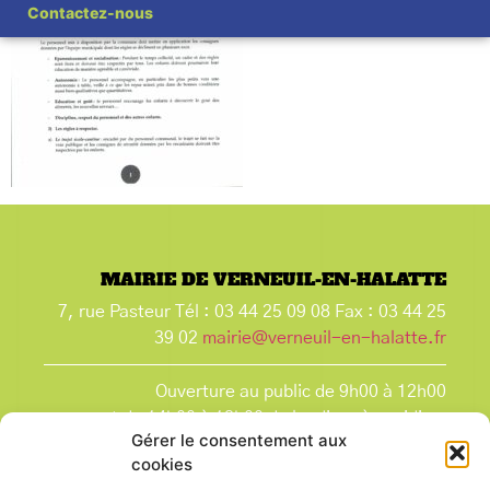
Contactez-nous
MAIRIE DE VERNEUIL-EN-HALATTE
7, rue Pasteur Tél : 03 44 25 09 08 Fax : 03 44 25
39 02
mairie@verneuil-en-halatte.fr
Ouverture au public de 9h00 à 12h00
et de 14h00 à 18h00 du lundi après-midi au
Gérer le consentement aux
vendredi,
cookies
et le samedi de 9h00 à 12h00.