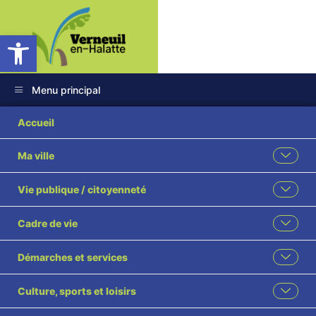
Ouvrir la barre d’outils
Menu principal
Charte de bonne
Accueil
conduite restaurants
Ma ville
scolaire
Vie publique / citoyenneté
Cadre de vie
Démarches et services
Culture, sports et loisirs