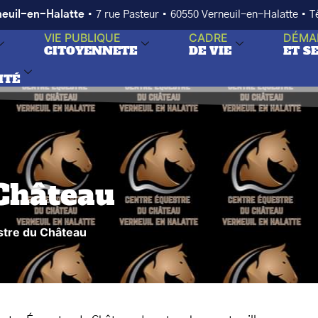
neuil-en-Halatte
• 7 rue Pasteur • 60550 Verneuil-en-Halatte • 
VIE PUBLIQUE
CADRE
DÉMA
CITOYENNETE
DE VIE
ET S
ITÉ
Château
stre du Château