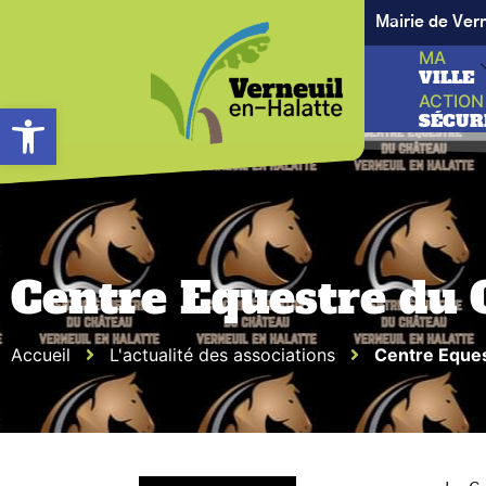
Mairie de Ver
MA
VILLE
ACTION
Ouvrir la barre d’outils
SÉCUR
Centre Equestre du 
Accueil
L'actualité des associations
Centre Eque