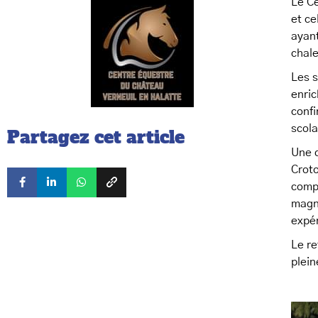
Le C
et ce
ayan
chale
Les s
enric
confi
scola
Partagez cet article
Une d
Croto
compa
magni
expér
Le re
plein