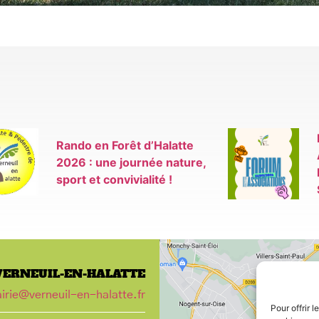
Rando en Forêt d’Halatte
2026 : une journée nature,
sport et convivialité !
VERNEUIL-EN-HALATTE
irie@verneuil-en-halatte.fr
Pour offrir 