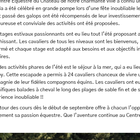
entre Équestre du Château de notre charmante ville a connu 
la a été célébré en grande pompe lors d’une fête inoubliable le
t passé des galops ont été récompensés de leur investisseme
ureuse et conviviale des activités ont été proposées.
tages estivaux passionnants ont eu lieu tout l’été proposant 
hissant. Les cavaliers de tous les niveaux sont les bienvenus,
rmé et chaque stage est adapté aux besoins et aux objectifs 
ires.
es activités phares de l’été est le séjour à la mer, qui a eu lie
y. Cette escapade a permis à 24 cavaliers chanceux de vivre
gnie de leur fidèles compagnons équins. Les cavaliers ont eu
fiques balades à cheval le long des plages de sable fin et de 
ience inoubliable !!
tour des cours dès le début de septembre offre à chacun l’opp
ement sa passion équestre. Que l’aventure continue au Centr