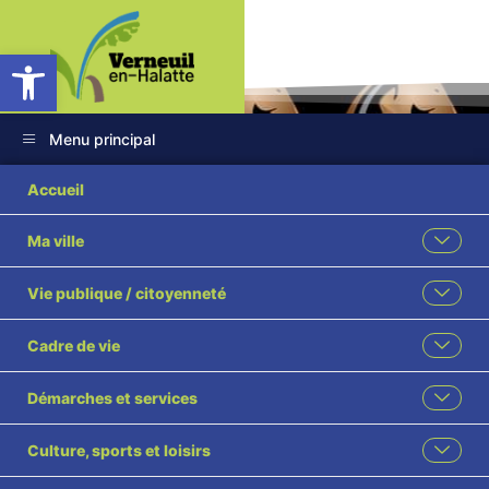
Ouvrir la barre d’outils
Menu principal
Accueil
Ma ville
CENTRE
Vie publique / citoyenneté
EQUESTRE DU
Cadre de vie
CHATEAU
Démarches et services
Accueil
L'actualité des associations
CENTRE EQUESTRE DU CHATEAU
Culture, sports et loisirs