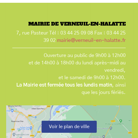
MAIRIE DE VERNEUIL-EN-HALATTE
7, rue Pasteur Tél : 03 44 25 09 08 Fax : 03 44 25
39 02
mairie@verneuil-en-halatte.fr
Ouverture au public de 9h00 à 12h00
et de 14h00 à 18h00 du lundi après-midi au
vendredi,
et le samedi de 9h00 à 12h00.
La Mairie est fermée tous les lundis matin
, ainsi
que les jours fériés.
Voir le plan de ville