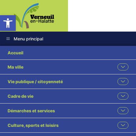
Ouvrir la barre d’outils
Menu principal
Catégorie :
Accueil
Evènement sportif
Ma ville
Vie publique / citoyenneté
TRAVERSÉE DE L’OISE
Cadre de vie
Démarches et services
Culture, sports et loisirs