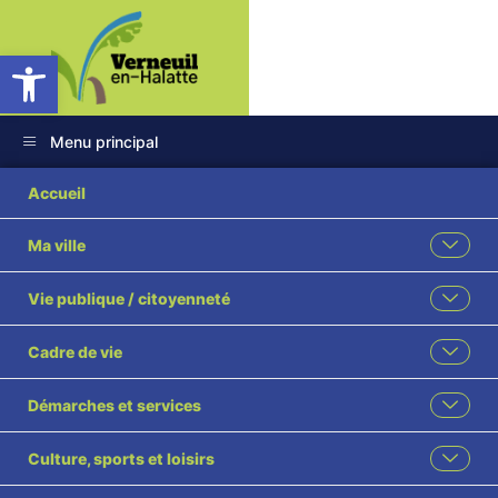
Ouvrir la barre d’outils
Menu principal
Bulletin Analyses
Accueil
Station Mont La Ville
Ma ville
24 mars 2026
Vie publique / citoyenneté
Cadre de vie
Démarches et services
Culture, sports et loisirs