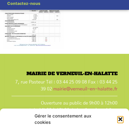
Contactez-nous
MAIRIE DE VERNEUIL-EN-HALATTE
7, rue Pasteur Tél : 03 44 25 09 08 Fax : 03 44 25
39 02
mairie@verneuil-en-halatte.fr
Ouverture au public de 9h00 à 12h00
et de 14h00 à 18h00 du lundi après-midi au
Gérer le consentement aux
vendredi,
cookies
et le samedi de 9h00 à 12h00.