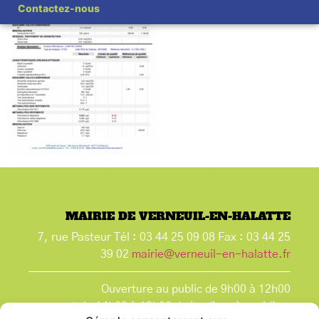
Contactez-nous
MAIRIE DE VERNEUIL-EN-HALATTE
7, rue Pasteur Tél : 03 44 25 09 08 Fax : 03 44 25
39 02
mairie@verneuil-en-halatte.fr
Ouverture au public de 9h00 à 12h00
et de 14h00 à 18h00 du lundi après-midi au