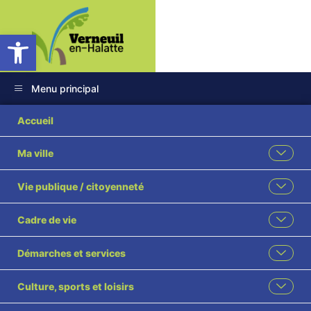
Ouvrir la barre d’outils
Menu principal
Bulletin analyses
Accueil
eaux prélèvement 25
Ma ville
09 2024 Mont La
Vie publique / citoyenneté
Ville
Cadre de vie
Démarches et services
Culture, sports et loisirs