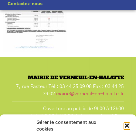
Contactez-nous
MAIRIE DE VERNEUIL-EN-HALATTE
7, rue Pasteur Tél : 03 44 25 09 08 Fax : 03 44 25
39 02
mairie@verneuil-en-halatte.fr
Ouverture au public de 9h00 à 12h00
et de 14h00 à 18h00 du lundi après-midi au
Gérer le consentement aux
vendredi,
cookies
et le samedi de 9h00 à 12h00.