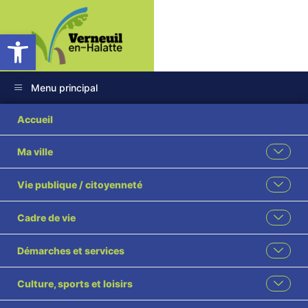
Ouvrir la barre d’outils
Menu principal
Bulletin Analyses
Accueil
eau Mont La Ville 04
Ma ville
12 2024
Vie publique / citoyenneté
Cadre de vie
Démarches et services
Culture, sports et loisirs