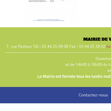
MAIRIE DE 
7, rue Pasteur Tél : 03 44 25 09 08 Fax : 03 44 25 39 02
ma
Ouvertur
et de 14h00 à 18h00 du l
e
La Mairie est fermée tous les lundis mat
Contactez-nous