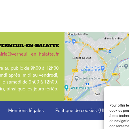
VERNEUIL-EN-HALATTE
irie@verneuil-en-halatte.fr
e au public de 9h00 à 12h00
undi après-midi au vendredi,
t le samedi de 9h00 à 12h00.
in
, ainsi que les jours fériés.
Pour offrir 
Mentions légales
Politique de cookies (UE)
cookies pour
à ces techn
de navigatio
consentement