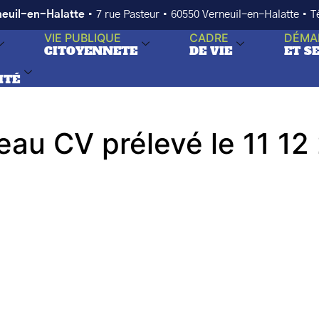
neuil-en-Halatte
• 7 rue Pasteur • 60550 Verneuil-en-Halatte • 
VIE PUBLIQUE
CADRE
DÉMA
CITOYENNETE
DE VIE
ET S
ITÉ
 eau CV prélevé le 11 1