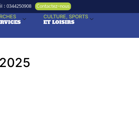
Tél : 0344250908
Contactez-nous
RCHES
CULTURE, SPORTS
ERVICES
ET LOISIRS
2 2025